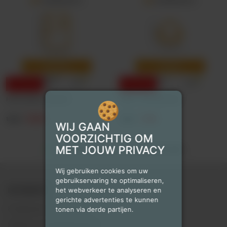
Aanbieding
Aanbieding
Hoes matras 1 persoon
Stoel- of fauteuilhoes
18,49
17,99
19,49
18,99
WIJ GAAN
VOORZICHTIG OM
MET JOUW PRIVACY
Voor 18.00 besteld, zelfde dag verzonden
Wij gebruiken cookies om uw
gebruikservaring te optimaliseren,
het webverkeer te analyseren en
INFORMATIE
gerichte advertenties te kunnen
Algemene voorwaarden
tonen via derde partijen.
Bestel- en betaalmethoden