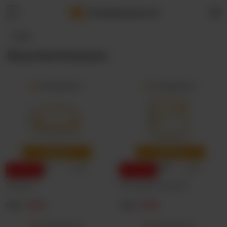
Verhuisdozenstore
.
be
menu
‹
Home
Beschermhoezen
Aanbieding
Aanbieding
Zetelhoes
Hoes matras 2 personen
18,99
18,99
19,99
19,99