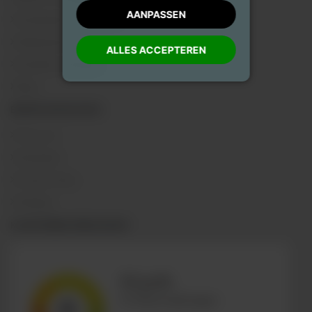
AANPASSEN
Verzenden & retourneren
Klantenservice
ALLES ACCEPTEREN
Checklist verhuizen
Blog
BEDRIJFSGEGEVENS
Over ons
Disclaimer
Privacy Policy
Sitemap
KLANTENBEOORDELINGEN