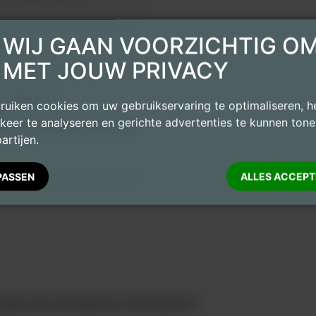
WIJ GAAN VOORZICHTIG O
f/Kraft
MET JOUW PRIVACY
(zelfsluitend)
ruiken cookies om uw gebruikservaring te optimaliseren, h
eer te analyseren en gerichte advertenties te kunnen tone
haart van binnen naar buiten
artijen.
PASSEN
ALLES ACCEP
boeken dan een gewone verhuisdoos?