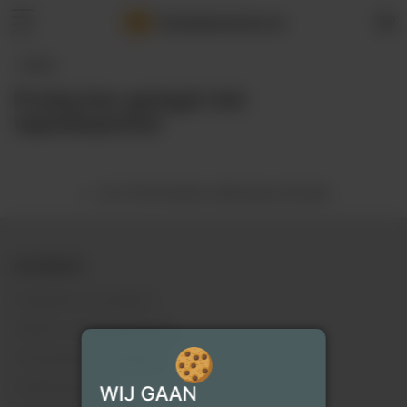
Verhuisdozenstore
.
be
menu
‹
Home
Producten getagd met
tapedispenser
Voor 18.00 besteld, zelfde dag verzonden
INFORMATIE
Algemene voorwaarden
Bestel- en betaalmethoden
Verzenden & retourneren
Klantenservice
WIJ GAAN