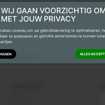
dozen
WIJ GAAN VOORZICHTIG O
9,50 p.s.
MET JOUW PRIVACY
ruiken cookies om uw gebruikservaring te optimaliseren, h
eer te analyseren en gerichte advertenties te kunnen tone
artijen.
PASSEN
ALLES ACCEP
Als beste beoordeeld 9.2/10
Gratis bezorging
BEDRIJFSGEGEVENS
KL
Over ons
Disclaimer